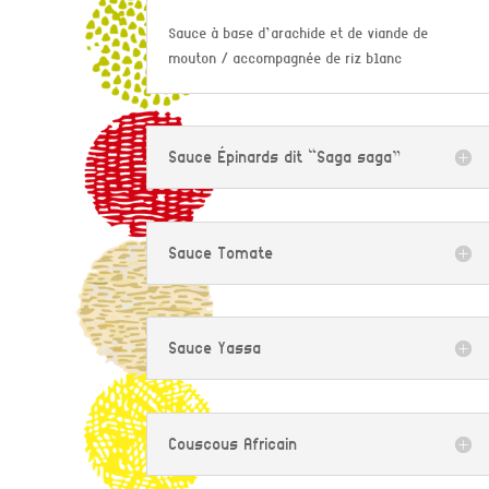
Sauce à base d’arachide et de viande de
mouton / accompagnée de riz blanc
Sauce Épinards dit “Saga saga”
Sauce Tomate
Sauce Yassa
Couscous Africain