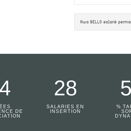
Awa BELLO salarié perman
4
28
ÉES
SALARIES EN
% TA
ENCE DE
INSERTION
SO
CIATION
DYNA