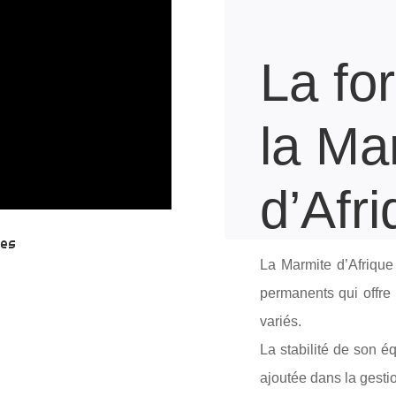
La fo
la Ma
d’Afr
ées
La Marmite d’Afrique
permanents qui offre
variés.
La stabilité de son é
ajoutée dans la gesti