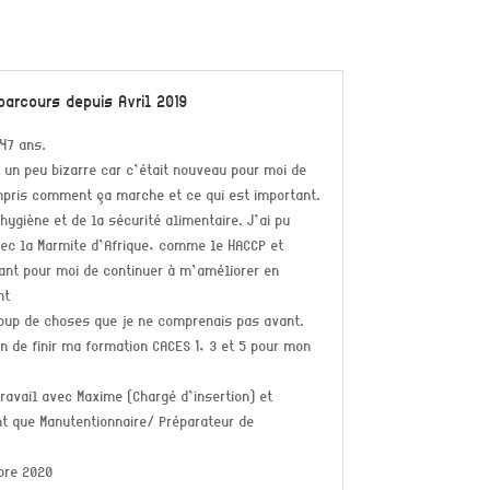
arcours depuis Avril 2019
47 ans.
 un peu bizarre car c’était nouveau pour moi de
ompris comment ça marche et ce qui est important.
hygiène et de la sécurité alimentaire. J’ai pu
avec la Marmite d’Afrique, comme le HACCP et
tant pour moi de continuer à m’améliorer en
nt
up de choses que je ne comprenais pas avant.
n de finir ma formation CACES 1, 3 et 5 pour mon
travail avec Maxime (Chargé d’insertion) et
nt que Manutentionnaire/ Préparateur de
bre 2020