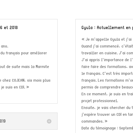
6 et 2018
Gyula : Actuellement en p
« Je m’appelle Gyula et j’ai 
 ans.
Quand j’ai commencé, c’était
 du français pour améliorer
travailler en cuisine. J’ai c
J’ai appris l’importance de l’
tout de suite mais la Marmite
faire faire des formations, 
le français. C’est très impor
age chez COJEAN, six mois plus
français. Les formations m’o
 je suis en CDI. »
permis de comprendre beauco
En ce moment, je suis en trai
projet professionnel.
Ensuite, je vais chercher du 
j’espère trouver un CDI en ta
2019
commandes. »
Date du témoignage : Septem