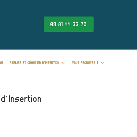
09 81 44 33 70
NU
ATELIER ET CHANTIER D’INSERTION
VOUS RECRUTEZ ?
 d’Insertion