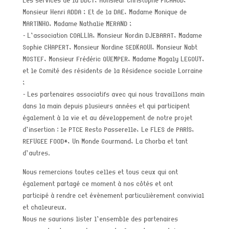
Les services de la DDCT, Monsieur Christophe PICHAUD,
Monsieur Henri ADDA ; Et de la DAE, Madame Monique de
MARTINHO, Madame Nathalie MERAND ;
⁃ L’association COALLIA, Monsieur Nordin DJEBARAT, Madame
Sophie CHAPERT, Monsieur Nordine SEDKAOUI, Monsieur Nabt
MOSTEF, Monsieur Frédéric QUEMPER, Madame Magaly LEGOUY,
et le Comité des résidents de la Résidence sociale Lorraine
;
⁃ Les partenaires associatifs avec qui nous travaillons main
dans la main depuis plusieurs années et qui participent
également à la vie et au développement de notre projet
d’insertion : le PTCE Resto Passerelle, Le FLES de PARIS,
REFUGEE FOOD*, Un Monde Gourmand, La Chorba et tant
d’autres.
Nous remercions toutes celles et tous ceux qui ont
également partagé ce moment à nos côtés et ont
participé à rendre cet évènement particulièrement convivial
et chaleureux.
Nous ne saurions lister l’ensemble des partenaires