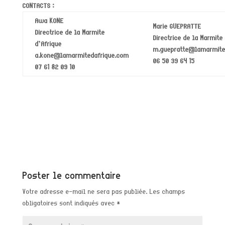
CONTACTS :
Awa KONE
Marie GUEPRATTE
Directrice de la Marmite
Directrice de la Marmite
d’Afrique
m.guepratte@lamarmite
a.kone@lamarmitedafrique.com
06 50 39 64 15
07 61 82 09 10
Poster le commentaire
Votre adresse e-mail ne sera pas publiée.
Les champs
obligatoires sont indiqués avec
*