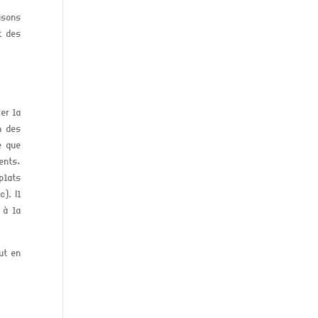
aisons
t des
rer la
on des
e que
ents,
plats
tc)
.
Il
 à la
out en