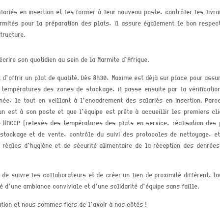
lariés en insertion et les former à leur nouveau
poste,
contrôler les livr
ormités pour la préparation des plats, il assure également le bon respec
tructure.
crire son quotidien au sein de la Marmite d’Afrique.
 d’offrir un plat de qualité. Dès 8h30, Maxime est déjà sur place pour assu
 températures des zones de stockage
, il passe ensuite par la vérificati
rnée, le tout en veillant
à l’encadrement des salariés en insertion
. Parc
n est à son poste et que l’équipe est prête à accueillir les premiers cli
 HACCP (relevés des températures des plats en service, réalisation des 
stockage et de vente, contrôle du suivi des protocoles de nettoyage, e
s règles d’hygiène et de sécurité alimentaire de la réception des denrées
e de suivre les collaborateurs
et de créer un lien de proximité différent
, t
é d’une ambiance conviviale et d’une solidarité d’équipe sans faille.
tion et nous sommes fiers de l’avoir à nos côtés !