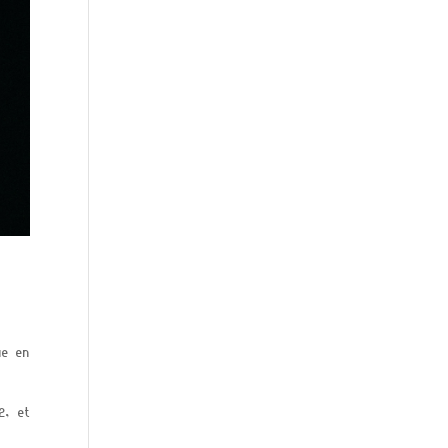
ue en
2, et