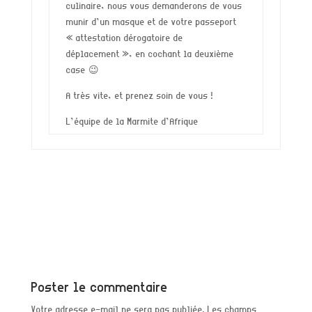
culinaire, nous vous demanderons de vous
munir d’un masque et de votre passeport
« attestation dérogatoire de
déplacement », en cochant la deuxième
case 😉
A très vite, et prenez soin de vous !
L’équipe de la Marmite d’Afrique
Poster le commentaire
Votre adresse e-mail ne sera pas publiée.
Les champs