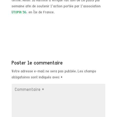
terme. Ainsi, la Marmite d’Afrique fait don de 20 plats par
semaine
afin de soutenir l’action portée par l’association
UTOPIA 56
, en Île de France.
Poster le commentaire
Votre adresse e-mail ne sera pas publiée.
Les champs
obligatoires sont indiqués avec
*