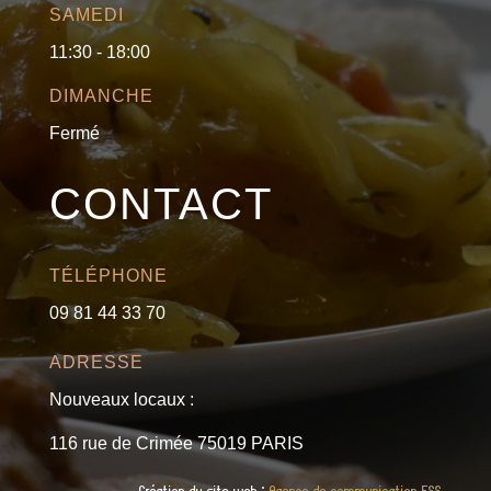
SAMEDI
11:30 - 18:00
DIMANCHE
Fermé
CONTACT
TÉLÉPHONE
09 81 44 33 70
ADRESSE
Nouveaux locaux :
116 rue de Crimée 75019 PARIS
Création du site web :
Agence de communication ESS